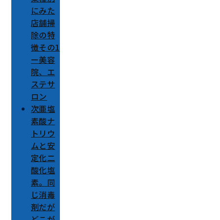
にみた
店舗掃
除の特
徴その1
ー美容
院、エ
ステサ
ロン
次亜塩
素酸ナ
トリウ
ムと安
定化二
酸化塩
素。同
じ消毒
剤だが
どこが