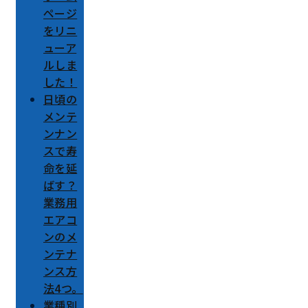
ページ
をリニ
ューア
ルしま
した！
日頃の
メンテ
ンナン
スで寿
命を延
ばす？
業務用
エアコ
ンのメ
ンテナ
ンス方
法4つ。
業種別