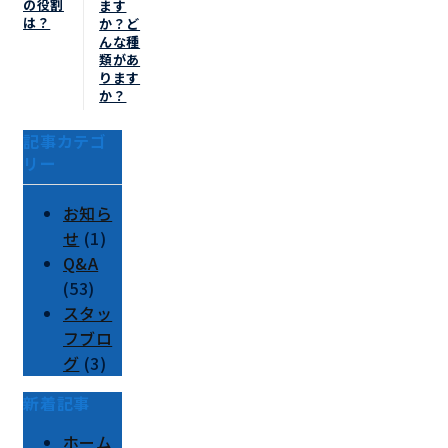
の役割
ます
は？
か？ど
んな種
類があ
ります
か？
記事カテゴ
リー
お知ら
せ
(1)
Q&A
(53)
スタッ
フブロ
グ
(3)
新着記事
ホーム